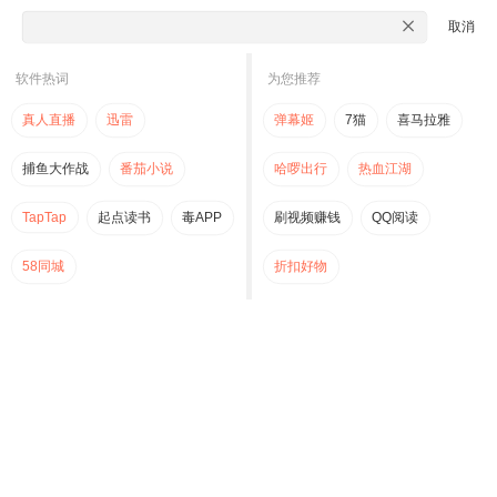
取消
软件热词
为您推荐
真人直播
迅雷
弹幕姬
7猫
喜马拉雅
捕鱼大作战
番茄小说
哈啰出行
热血江湖
TapTap
起点读书
毒APP
刷视频赚钱
QQ阅读
58同城
折扣好物