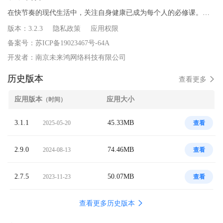
在快节奏的现代生活中，关注自身健康已成为每个人的必修课。。
这款集血压记录、血糖记录与体检解读于一体的智能健康管理工
版本：
3.2.3
隐私政策
应用权限
具，旨在为您打造一个全方位、便捷高效的健康管理平台。

备案号：
苏ICP备19023467号-64A
开发者：
南京未来鸿网络科技有限公司
自动绘制血压变化曲线图，让您清晰看到每日、每周、每月的血压
历史版本
查看更多
变化趋势，及时发现异常波动。

提醒功能：设置定时提醒测量血压，不错过任何一次重要监测，培
应用版本
应用大小
（时间）
养良好健康管理习惯。

3.1.1
45.33MB
2025-05-20
查看
全面血糖管理，调控糖尿病风险：定期生成血糖健康报告，总结血
糖管理成效，为医生复诊提供有力参考。

2.9.0
74.46MB
2024-08-13
查看
专业体检解读，洞悉健康隐患：提供体检报告深度解读，用通俗易
2.7.5
50.07MB
2023-11-23
查看
懂的语言解释每一项指标的意义，让您轻松理解健康状况。
查看更多历史版本